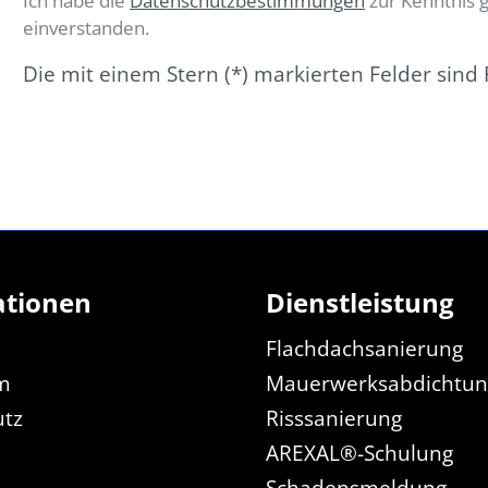
Ich habe die
Datenschutzbestimmungen
zur Kenntnis
einverstanden.
Die mit einem Stern (*) markierten Felder sind P
ationen
Dienstleistung
Flachdachsanierung
m
Mauerwerksabdichtu
utz
Risssanierung
AREXAL®-Schulung
Schadensmeldung