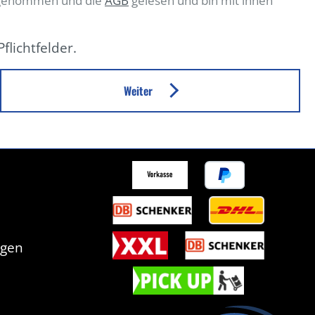
 genommen und die
AGB
gelesen und bin mit ihnen
flichtfelder.
Weiter
ngen